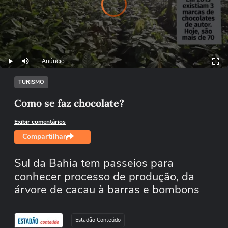
Player
is
loading.
Anúncio
Play
Mutar
TURISMO
Como se faz chocolate?
Exibir comentários
Compartilhar
Sul da Bahia tem passeios para
conhecer processo de produção, da
árvore de cacau à barras e bombons
Estadão Conteúdo