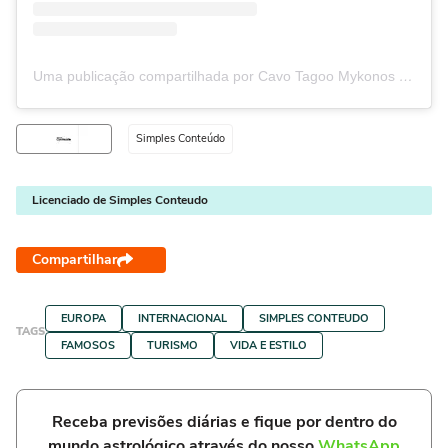
Uma publicação compartilhada por Cavo Tagoo Mykonos Hotel (@cavotagoomykonos)
Simples Conteúdo
Licenciado de Simples Conteudo
Compartilhar
EUROPA
INTERNACIONAL
SIMPLES CONTEUDO
TAGS
FAMOSOS
TURISMO
VIDA E ESTILO
Receba previsões diárias e fique por dentro do
mundo astrológico através do nosso
WhatsApp