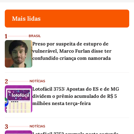
Mais lidas
1
BRASIL
Preso por suspeita de estupro de
vulnerável, Marco Furlan disse ter
confundido criança com namorada
2
NOTÍCIAS
Lotofácil 3753: Apostas do ES e de MG
dividem o prêmio acumulado de R$ 5
milhões nesta terça-feira
3
NOTÍCIAS
Lotofácil 3752 acumula nesta segunda-