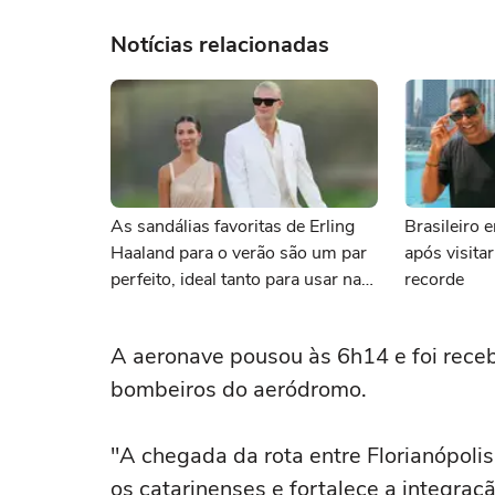
Notícias relacionadas
As sandálias favoritas de Erling
Brasileiro 
Haaland para o verão são um par
após visit
perfeito, ideal tanto para usar na
recorde
praia com roupa de banho quanto
em uma festa com terno de linho
A aeronave pousou às 6h14 e foi receb
bombeiros do aeródromo.
"A chegada da rota entre Florianópoli
os catarinenses e fortalece a integra