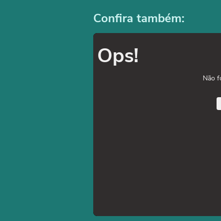
Confira também:
Ops!
Não f