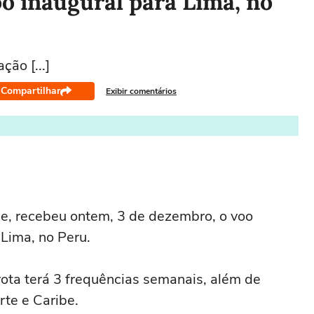
oo inaugural para Lima, no
ão [...]
Compartilhar
Exibir comentários
nse, recebeu ontem, 3 de dezembro, o voo
 Lima, no Peru.
ota terá 3 frequências semanais, além de
te e Caribe.