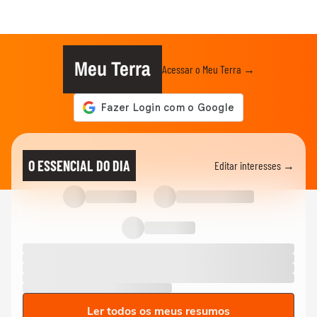
Meu Terra
Acessar o Meu Terra →
O ESSENCIAL DO DIA
Editar interesses →
Ler todos os meus resumos