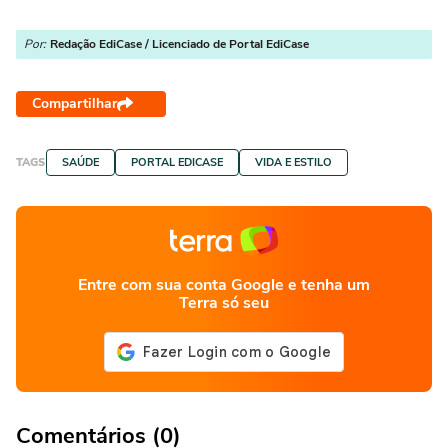
Por:
Redação EdiCase / Licenciado de Portal EdiCase
Compartilhar
TAGS
SAÚDE
PORTAL EDICASE
VIDA E ESTILO
Entre com sua conta Google e tenha um
Terra só seu
Comentários (0)