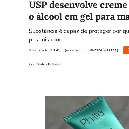
USP desenvolve creme 
o álcool em gel para ma
Substância é capaz de proteger por qu
pesquisador
6 ago
2024
- 17h43
(atualizado em 7/8/2024 às 06h58)
Por:
Beatriz Bulhões