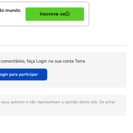
 do mundo
Inscreva-se
 comentários, faça Login na sua conta Terra
ogin para participar
seus autores e não representam a opinião deste site. Se achar