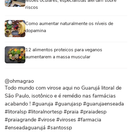
lesões oculares; especialistas alertam sobre
riscos
Como aumentar naturalmente os níveis de
dopamina
12 alimentos proteicos para veganos
aumentarem a massa muscular
@ohmagrao
Todo mundo com virose aqui no Guarujá litoral de
São Paulo, isotônico e é remédio nas farmácias
acabando ! #guaruja #guarujasp #guarujaenseada
#litoralsp #litoralnortesp #praia #praiadesp
#praiagrande #virose #viroses #farmacia
#enseadaguarujá #santossp