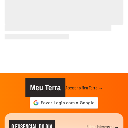
Meu Terra
Acessar o Meu Terra →
O ESSENCIAL DO DIA
Editar interesses →