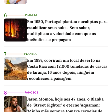
6
PLANETA
Em 1950, Portugal plantou eucaliptos para
estabilizar seus solos. Sem saber,
multiplicou a velocidade com que os
incêndios se propagam
7
PLANETA
Em 1997, cobriram um local deserto na
Costa Rica com 12.000 toneladas de cascas
de laranja; 16 anos depois, ninguém
reconheceu a paisagem
8
FAMOSOS
Jason Momoa, hoje aos 47 anos, o Blanka
de 'Street Fighter' e eterno 'Aquaman':
'Minha mãe sempre tomava cervejas de