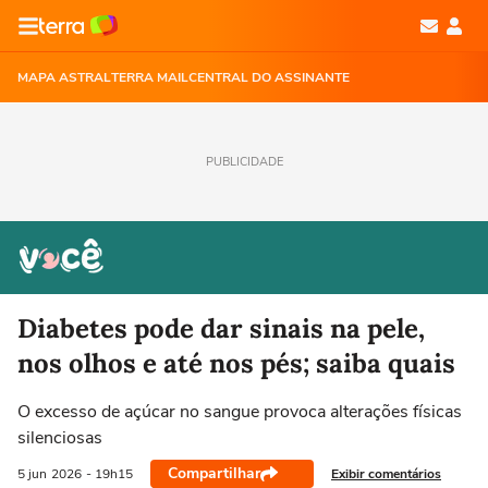
MAPA ASTRAL
TERRA MAIL
CENTRAL DO ASSINANTE
PUBLICIDADE
Diabetes pode dar sinais na pele,
nos olhos e até nos pés; saiba quais
O excesso de açúcar no sangue provoca alterações físicas
silenciosas
Compartilhar
Exibir comentários
5 jun
2026
- 19h15