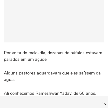
Por volta do meio-dia, dezenas de búfalos estavam
parados em um açude.
Alguns pastores aguardavam que eles saíssem da
água.
Ali conhecemos Rameshwar Yadav, de 60 anos,
antigo professor de escola particular que hoje vive
da criação de búfalos.