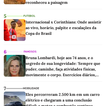
reconheceu a paisagem
5
FUTEBOL
Internacional x Corinthians: Onde assistir
ao vivo, horário, palpite e escalações da
Copa do Brasil
6
FAMOSOS
Bruna Lombardi, hoje aos 74 anos, e o
segredo de sua longevidade: 'Sempre que
puder, caminhe, faça atividades físicas,
movimente o corpo. Exercícios diários,
mesmo pequenos, são libertadores'
7
MOBILIDADE
Eles percorreram 2.500 km em um carro
elétrico e chegaram a uma conclusão
difícil: o motor a combustão continua