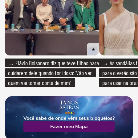
→ Flávio Bolsonaro diz que teve filhas para
→ As sandálias f
cuidarem dele quando for idoso: 'Vão ver
para o verão são 
quem vai tomar conta de mim'
para usar na pra
quanto em uma fe
Você sabe de onde vêm seus bloqueios?
Fazer meu Mapa