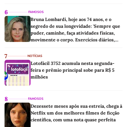
6
FAMOSOS
Bruna Lombardi, hoje aos 74 anos, e o
segredo de sua longevidade: 'Sempre que
puder, caminhe, faça atividades físicas,
movimente o corpo. Exercícios diários,
mesmo pequenos, são libertadores'
7
NOTÍCIAS
Lotofácil 3752 acumula nesta segunda-
feira e prêmio principal sobe para R$ 5
milhões
8
FAMOSOS
Dezessete meses após sua estreia, chega à
Netflix um dos melhores filmes de ficção
científica, com uma nota quase perfeita