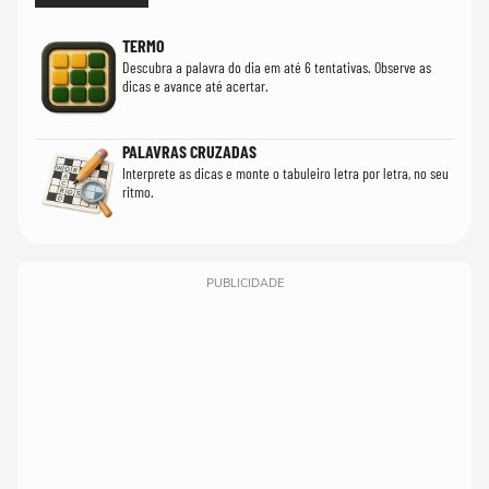
TERMO
Descubra a palavra do dia em até 6 tentativas. Observe as
dicas e avance até acertar.
PALAVRAS CRUZADAS
Interprete as dicas e monte o tabuleiro letra por letra, no seu
ritmo.
PUBLICIDADE