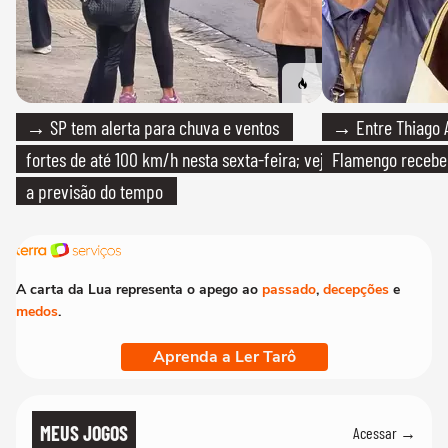
→ SP tem alerta para chuva e ventos
→ Entre Thiago A
fortes de até 100 km/h nesta sexta-feira; veja
Flamengo recebeu
a previsão do tempo
A carta da Lua representa o apego ao
passado
,
decepções
e
medos
.
Aprenda a Ler Tarô
MEUS JOGOS
Acessar →