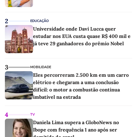
2
EDUCAÇÃO
Universidade onde Davi Lucca quer
estudar nos EUA custa quase R$ 400 mil e
já teve 29 ganhadores do prêmio Nobel
3
MOBILIDADE
Eles percorreram 2.500 km em um carro
elétrico e chegaram a uma conclusão
difícil: o motor a combustão continua
imbatível na estrada
4
TV
Daniela Lima supera a GloboNews no
Ibope com frequência 1 ano após ser
demitida do canal