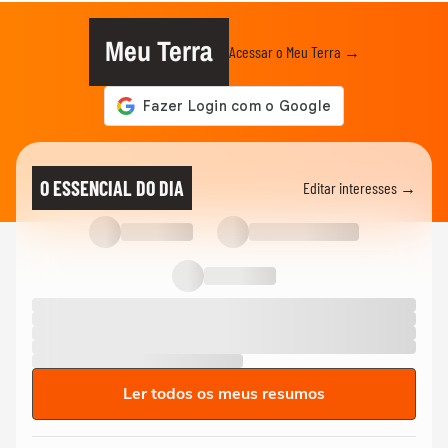
Meu Terra
Acessar o Meu Terra →
O ESSENCIAL DO DIA
Editar interesses →
Ler todos os meus resumos