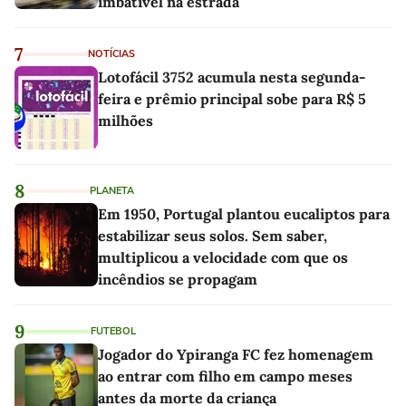
imbatível na estrada
7
NOTÍCIAS
Lotofácil 3752 acumula nesta segunda-
feira e prêmio principal sobe para R$ 5
milhões
8
PLANETA
Em 1950, Portugal plantou eucaliptos para
estabilizar seus solos. Sem saber,
multiplicou a velocidade com que os
incêndios se propagam
9
FUTEBOL
Jogador do Ypiranga FC fez homenagem
ao entrar com filho em campo meses
antes da morte da criança