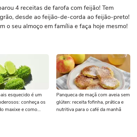
arou 4 receitas de farofa com feijão! Tem
grão, desde ao feijão-de-corda ao feijão-preto!
om o seu almoço em família e faça hoje mesmo!
mais esquecido é um
Panqueca de maçã com aveia sem
oderosos: conheça os
glúten: receita fofinha, prática e
 do maxixe e como
nutritiva para o café da manhã