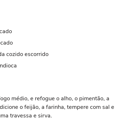
icado
icado
da cozido escorrido
andioca
go médio, e refogue o alho, o pimentão, a
icione o feijão, a farinha, tempere com sal e
uma travessa e sirva.