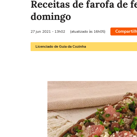
Receitas de farofa de f
domingo
Compartilh
27 jun
2021
- 13h02
(atualizado às 16h05)
Licenciado de Guia da Cozinha