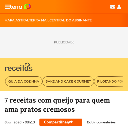
MAPA ASTRAL
TERRA MAIL
CENTRAL DO ASSINANTE
PUBLICIDADE
GUIA DA COZINHA
BAKE AND CAKE GOURMET
PILOTANDO FOGÃ
7 receitas com queijo para quem
ama pratos cremosos
Compartilhar
Exibir comentários
6 jun
2026
- 08h13