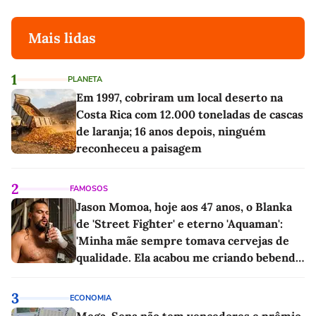
Mais lidas
1
PLANETA
Em 1997, cobriram um local deserto na
Costa Rica com 12.000 toneladas de cascas
de laranja; 16 anos depois, ninguém
reconheceu a paisagem
2
FAMOSOS
Jason Momoa, hoje aos 47 anos, o Blanka
de 'Street Fighter' e eterno 'Aquaman':
'Minha mãe sempre tomava cervejas de
qualidade. Ela acabou me criando bebendo
as melhores'
3
ECONOMIA
Mega-Sena não tem vencedores e prêmio