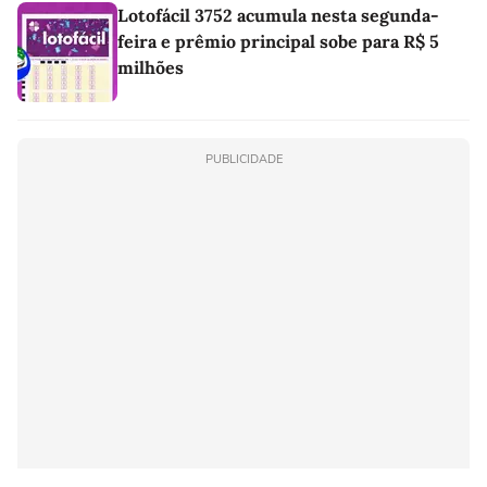
Lotofácil 3752 acumula nesta segunda-
feira e prêmio principal sobe para R$ 5
milhões
PUBLICIDADE