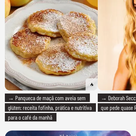
→ Panqueca de maçã com aveia sem
→ Deborah Secco
glúten: receita fofinha, prática e nutritiva
que pede quase R
para o café da manhã