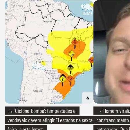
→ 'Ciclone-bomba': tempestades e
→ Homem viraliz
vendavais devem atingir 11 estados na sexta-
constrangimento
feira, alerta Inmet
entregador: 'Que 