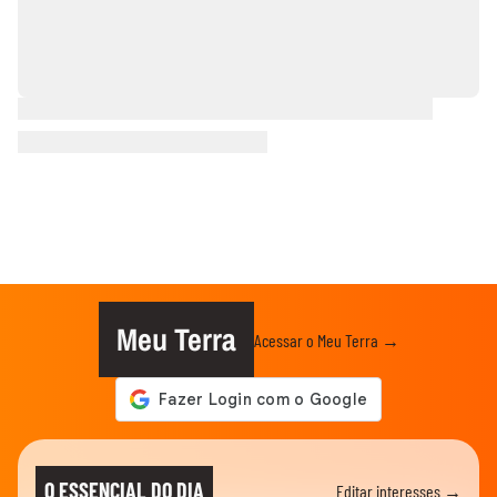
Meu Terra
Acessar o Meu Terra →
O ESSENCIAL DO DIA
Editar interesses →