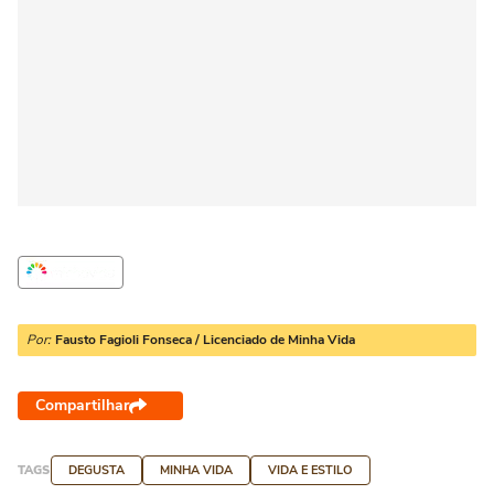
Por:
Fausto Fagioli Fonseca / Licenciado de Minha Vida
Compartilhar
TAGS
DEGUSTA
MINHA VIDA
VIDA E ESTILO