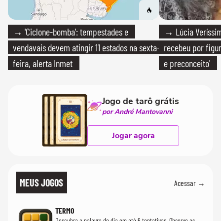
→ 'Ciclone-bomba': tempestades e
→ Lúcia Veríssim
vendavais devem atingir 11 estados na sexta-
recebeu por figur
feira, alerta Inmet
e preconceito'
Jogo de tarô grátis
por André Mantovanni
Jogar agora
MEUS JOGOS
Acessar →
TERMO
Descubra a palavra do dia em até 6 tentativas. Observe as