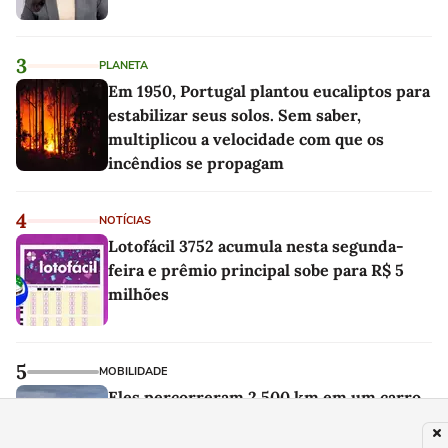
3
PLANETA
Em 1950, Portugal plantou eucaliptos para
estabilizar seus solos. Sem saber,
multiplicou a velocidade com que os
incêndios se propagam
4
NOTÍCIAS
Lotofácil 3752 acumula nesta segunda-
feira e prêmio principal sobe para R$ 5
milhões
5
MOBILIDADE
Eles percorreram 2.500 km em um carro
elétrico e chegaram a uma conclusão
difícil: o motor a combustão continua