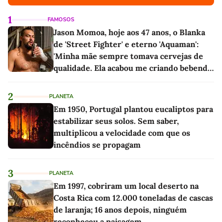
1
FAMOSOS
Jason Momoa, hoje aos 47 anos, o Blanka
de 'Street Fighter' e eterno 'Aquaman':
'Minha mãe sempre tomava cervejas de
qualidade. Ela acabou me criando bebendo
as melhores'
2
PLANETA
Em 1950, Portugal plantou eucaliptos para
estabilizar seus solos. Sem saber,
multiplicou a velocidade com que os
incêndios se propagam
3
PLANETA
Em 1997, cobriram um local deserto na
Costa Rica com 12.000 toneladas de cascas
de laranja; 16 anos depois, ninguém
reconheceu a paisagem