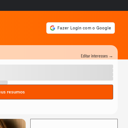
Editar interesses →
eus resumos