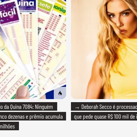
o da Quina 7084: Ninguém
→ Deborah Secco é processada
inco dezenas e prêmio acumula
que pede quase R$ 100 mil de 
milhões