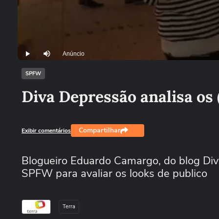
Anúncio
Play
Mutar
SPFW
Diva Depressão analisa os
Compartilhar
Exibir comentários
Blogueiro Eduardo Camargo, do blog Diva
SPFW para avaliar os looks de publico
Terra