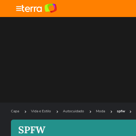
Capa
Vida e Estilo
Autocuidado
Moda
spfw
SPFW