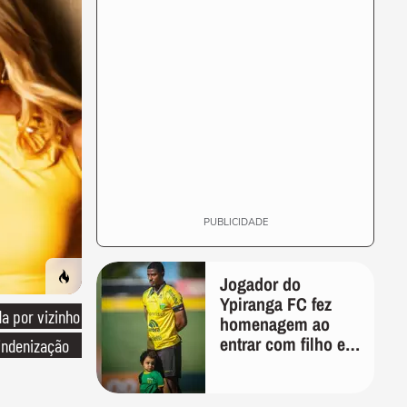
PUBLICIDADE
Jogador do
Ypiranga FC fez
 por vizinho
homenagem ao
entrar com filho em
indenização
campo meses
antes da morte da
criança