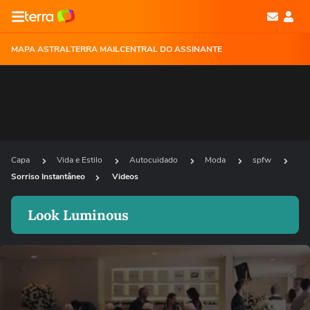
MAPA ASTRAL
TERRA MAIL
CENTRAL DO ASSINANTE
Capa
Vida e Estilo
Autocuidado
Moda
spfw
Sorriso Instantâneo
Videos
Look Luminous