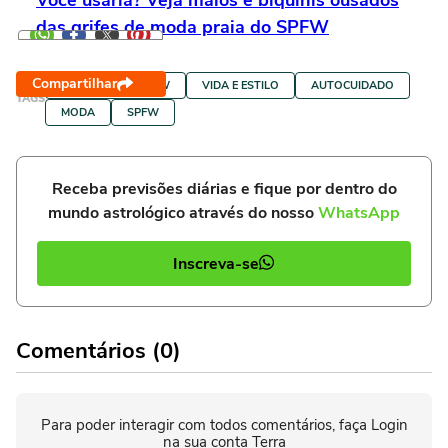
Você usaria? Veja maiôs e biquínis ousados
das grifes de moda praia do SPFW
Compartilhar
FAMOSOS NO SPFW
VIDA E ESTILO
AUTOCUIDADO
TAGS
MODA
SPFW
Receba previsões diárias e fique por dentro do
mundo astrológico através do nosso
WhatsApp
Inscreva-se
Comentários (0)
Para poder interagir com todos comentários, faça Login
na sua conta Terra