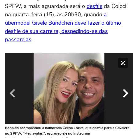
SPFW, a mais aguardada será o
desfile
da Colcci
na quarta-feira (15), às 20h30, quando
a
übermodel Gisele Bündchen deve fazer o último
desfile de sua carreira, despedindo-se das
passarelas
.
Ronaldo acompanhou a namorada Celina Locks, que desfila para a Cavalera
O 
no SPFW. "Meu avatar!", escreveu ele no Instagram
pr