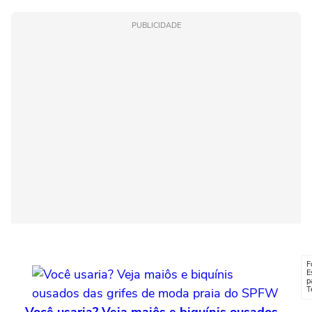
PUBLICIDADE
F
E
p
T