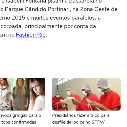
 e Isabelli Fontana pisam a passarela no
no Parque Cândido Portinari, na Zona Oeste de
erno 2015 e muitos eventos paralelos, a
corpada, principalmente por conta da
lam no
Fashion Rio
.
nvoca gringas para o
Presidiários fazem tricô para
 tops confirmadas
desfile da Iódice no SPFW