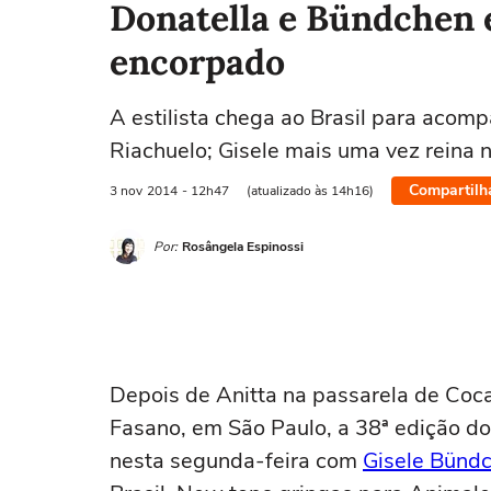
Donatella e Bündchen
encorpado
A estilista chega ao Brasil para acomp
Riachuelo; Gisele mais uma vez reina n
Compartilh
3 nov
2014
- 12h47
(atualizado às 14h16)
Por:
Rosângela Espinossi
Depois de Anitta na passarela de Coca
Fasano, em São Paulo, a 38ª edição d
nesta segunda-feira com
Gisele Bünd