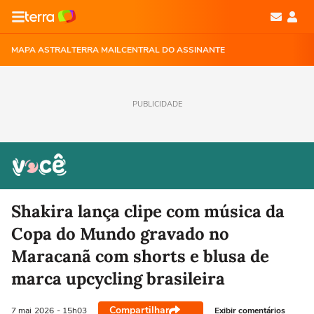
MAPA ASTRAL
TERRA MAIL
CENTRAL DO ASSINANTE
PUBLICIDADE
Shakira lança clipe com música da
Copa do Mundo gravado no
Maracanã com shorts e blusa de
marca upcycling brasileira
Compartilhar
Exibir comentários
7 mai
2026
- 15h03