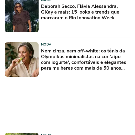
Deborah Secco, Flávia Alessandra,
GKay e mais: 15 looks e trends que
marcaram o Rio Innovation Week
MODA
Nem cinza, nem off-white: os tênis da
Olympikus minimalistas na cor 'aipo
com iogurte', confortáveis e elegantes
para mulheres com mais de 50 anos
parecem sapatilhas esportivas, e minha
mãe já quer usá-los o tempo todo com
saias ou calças largas