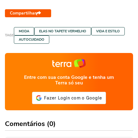
Compartilhar
MODA
ELAS NO TAPETE VERMELHO
VIDA E ESTILO
TAGS
AUTOCUIDADO
Entre com sua conta Google e tenha um
Terra só seu
Comentários (0)