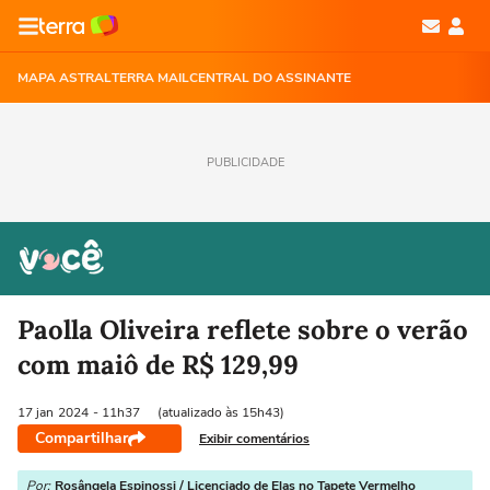
MAPA ASTRAL
TERRA MAIL
CENTRAL DO ASSINANTE
PUBLICIDADE
Paolla Oliveira reflete sobre o verão
com maiô de R$ 129,99
17 jan
2024
- 11h37
(atualizado às 15h43)
Compartilhar
Exibir comentários
Por:
Rosângela Espinossi / Licenciado de Elas no Tapete Vermelho