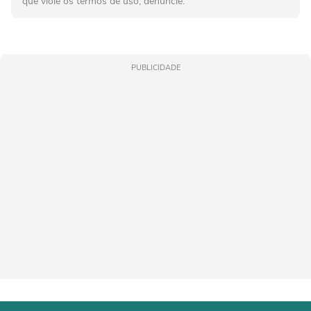
que viole os termos de uso, denuncie.
PUBLICIDADE