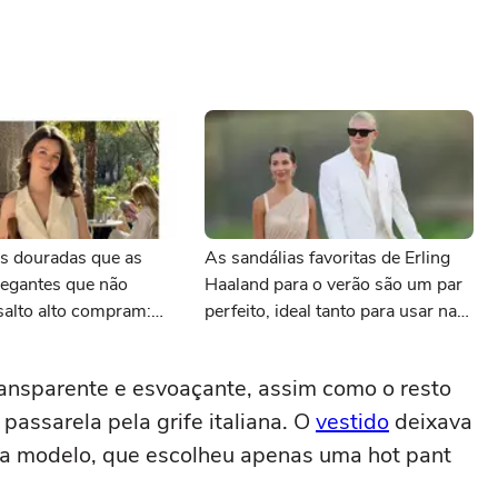
as douradas que as
As sandálias favoritas de Erling
legantes que não
Haaland para o verão são um par
salto alto compram:
perfeito, ideal tanto para usar na
is e com desconto
praia com roupa de banho quanto
 AnaCapri
em uma festa com terno de linho
transparente e esvoaçante, assim como o resto
passarela pela grife italiana. O
vestido
deixava
a modelo, que escolheu apenas uma hot pant