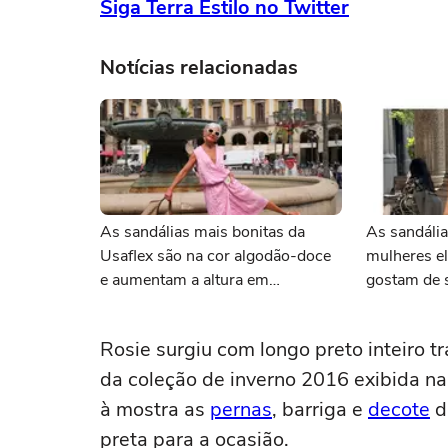
Siga Terra Estilo no Twitter
Notícias relacionadas
As sandálias mais bonitas da
As sandáli
Usaflex são na cor algodão-doce
mulheres e
e aumentam a altura em
gostam de 
centímetros sem comprometer o
confortáve
conforto
máximo na
Rosie surgiu com longo preto inteiro 
da coleção de inverno 2016 exibida na 
à mostra as
pernas
, barriga e
decote
d
preta para a ocasião.