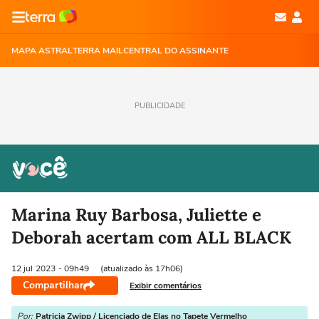
MAPA ASTRAL
TERRA MAIL
CENTRAL DO ASSINANTE
PUBLICIDADE
Marina Ruy Barbosa, Juliette e
Deborah acertam com ALL BLACK
12 jul
2023
- 09h49
(atualizado às 17h06)
Compartilhar
Exibir comentários
Por:
Patricia Zwipp / Licenciado de Elas no Tapete Vermelho