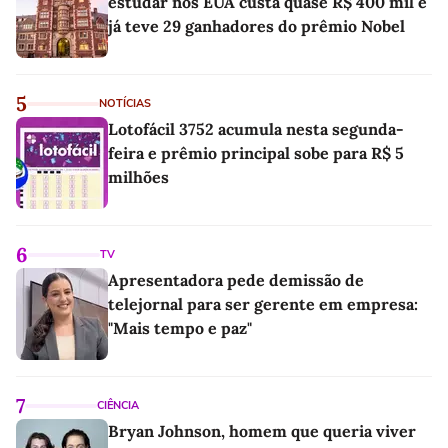
estudar nos EUA custa quase R$ 400 mil e
já teve 29 ganhadores do prêmio Nobel
5
NOTÍCIAS
Lotofácil 3752 acumula nesta segunda-
feira e prêmio principal sobe para R$ 5
milhões
6
TV
Apresentadora pede demissão de
telejornal para ser gerente em empresa:
"Mais tempo e paz"
7
CIÊNCIA
Bryan Johnson, homem que queria viver