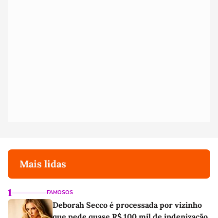
Mais lidas
1
FAMOSOS
Deborah Secco é processada por vizinho
que pede quase R$ 100 mil de indenização