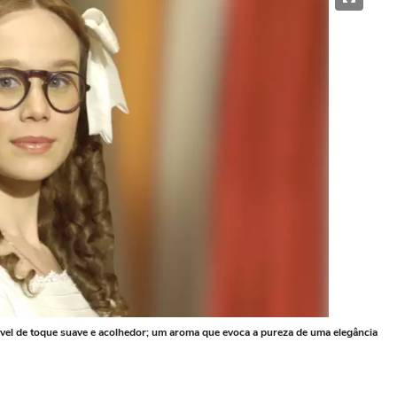
el de toque suave e acolhedor; um aroma que evoca a pureza de uma elegância