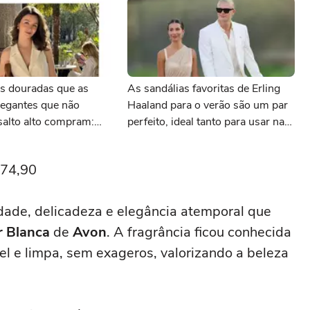
as douradas que as
As sandálias favoritas de Erling
legantes que não
Haaland para o verão são um par
salto alto compram:
perfeito, ideal tanto para usar na
is e com desconto
praia com roupa de banho quanto
 AnaCapri
em uma festa com terno de linho
 74,90
dade, delicadeza e elegância atemporal que
r Blanca
de
Avon
. A fragrância ficou conhecida
el e limpa, sem exageros, valorizando a beleza