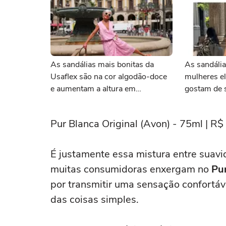
As sandálias mais bonitas da
As sandáli
Usaflex são na cor algodão-doce
mulheres e
e aumentam a altura em
gostam de 
centímetros sem comprometer o
confortáve
conforto
máximo na
Pur Blanca Original (Avon) - 75ml | R$
É justamente essa mistura entre suavi
muitas consumidoras enxergam no
Pu
por transmitir uma sensação confortáv
das coisas simples.