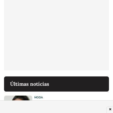
Últimas notícias
MODA
O 'figo proibido' da perfumaria de nicho
mais ousada da Coreia do Sul: essa
fragrância quente e viciante acaba de