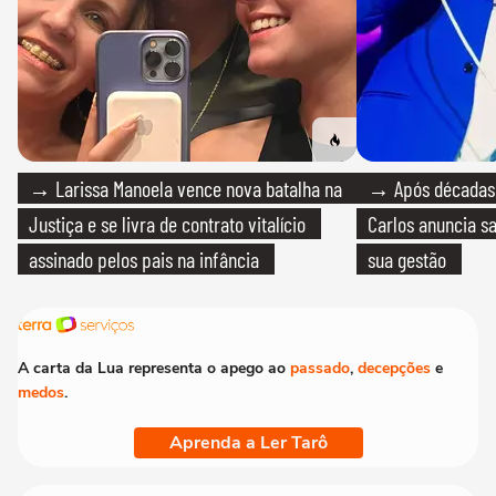
→ Larissa Manoela vence nova batalha na
→ Após décadas d
Justiça e se livra de contrato vitalício
Carlos anuncia sa
assinado pelos pais na infância
sua gestão
A carta da Lua representa o apego ao
passado
,
decepções
e
medos
.
Aprenda a Ler Tarô