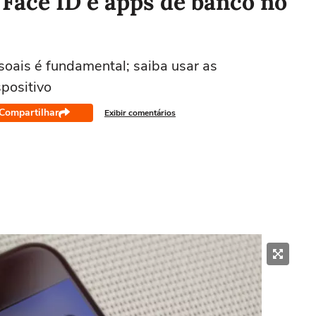
Face ID e apps de banco no
oais é fundamental; saiba usar as
positivo
Compartilhar
Exibir comentários