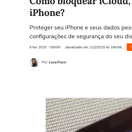
Como bloquear iCloud, 
iPhone?
Proteger seu iPhone e seus dados pess
configurações de segurança do seu dis
6 fev
2025
- 05h00
(atualizado em 11/2/2025 às 16h04)
Por:
Luca Pucci