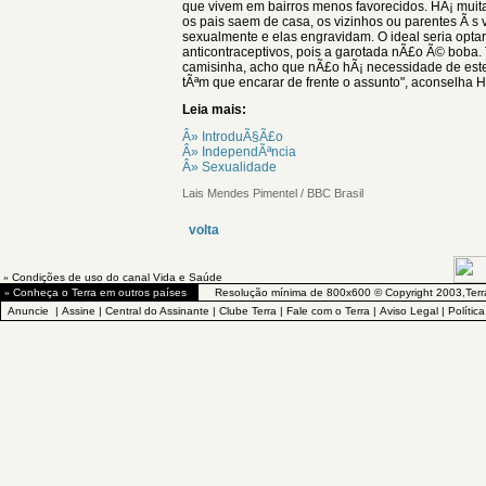
que vivem em bairros menos favorecidos. HÃ¡ muit
os pais saem de casa, os vizinhos ou parentes Ã s
sexualmente e elas engravidam. O ideal seria opt
anticontraceptivos, pois a garotada nÃ£o Ã© boba
camisinha, acho que nÃ£o hÃ¡ necessidade de este
tÃªm que encarar de frente o assunto", aconselha 
Leia mais:
Â» IntroduÃ§Ã£o
Â» IndependÃªncia
Â» Sexualidade
Lais Mendes Pimentel / BBC Brasil
volta
»
Condições de uso do canal Vida e Saúde
»
Conheça o Terra em outros países
Resolução mínima de 800x600 © Copyright 2003,Terr
Anuncie
|
Assine
|
Central do Assinante
|
Clube Terra
|
Fale com o Terra
|
Aviso Legal
|
Polític