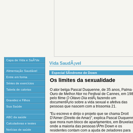
Capa de Vida e SaÃºde
Vida SaudÃ¡vel
Alimentação Saudável
Especial SÃ­ndrome de Down
Entre em forma
Os limites da sexualidade
Séries de exercícios
O ator belga Pascal Duquenne, de 35 anos, Palma
Tabela de calorias
Ouro de Melhor Ator no Festival de Cannes, em 198
pelo filme
O Oitavo Dia
estÃ¡ fazendo um
Gravidez e Filhos
documentÃ¡rio sobre a vida sexual e afetiva das
pessoas que nascem com a trissomia 21.
Sua Saúde
"Eu escrevo e dirijo o projeto que se chama Droit
ABC da saúde
D'Aimer (Direito de Amar)", explica Pascal Duquen
que mora num bloco de apartamentos, em Bruxelas
Calculadoras e testes
onde a maioria das pessoas tÃªm Down e os
Notícias de saúde
residentes contam com a ajuda de zeladores para