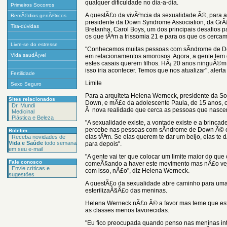
qualquer dificuldade no dia-a-dia.
Primeiros Socorros
A questÃ£o da vivÃªncia da sexualidade Ã©, para a
RemÃ©dios genÃ©ricos
presidente da Down Syndrome Association, da GrÃ
Tira-dúvidas
Bretanha, Carol Boys, um dos principais desafios p
os que tÃªm a trissomia 21 e para os que os cercam
Livre-se do estresse
"Conhecemos muitas pessoas com sÃ­ndrome de D
Vida saudÃ¡vel
em relacionamentos amorosos. Agora, a gente tem
estes casais querem filhos. HÃ¡ 20 anos ninguÃ©m
isso iria acontecer. Temos que nos atualizar", alert
Fertilidade
Limite
Sexo Seguro
Para a arquiteta Helena Werneck, presidente da S
Sites relacionados
Down, e mÃ£e da adolescente Paula, de 15 anos, o
Dr. Mundi
Ã nova realidade que cerca as pessoas que nascer
Medicinal
Plástica e Beleza
"A sexualidade existe, a vontade existe e a brincade
percebe nas pessoas com sÃ­ndrome de Down Ã© es
Boletim
elas tÃªm. Se elas querem te dar um beijo, elas t
Receba novidades de
Vida e Saúde
todo semana
para depois".
em seu e-mail
"A gente vai ter que colocar um limite maior do que 
Fale conosco
comeÃ§ando a haver este movimento mas nÃ£o vej
Envie críticas e
com isso, nÃ£o", diz Helena Werneck.
sugestões
A questÃ£o da sexualidade abre caminho para uma
esterilizaÃ§Ã£o das meninas.
Helena Werneck nÃ£o Ã© a favor mas teme que es
as classes menos favorecidas.
"Eu fico preocupada quando penso nas meninas int