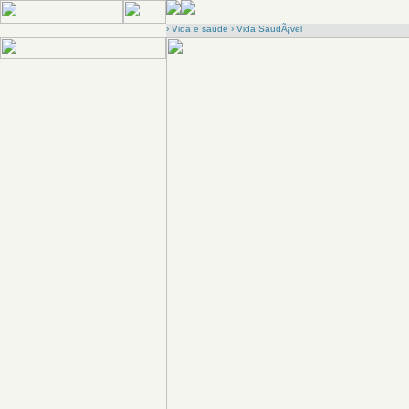
›
Vida e saúde
›
Vida SaudÃ¡vel