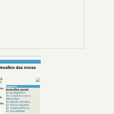
desafios das novas
sÃ­
 O
,
Especial:
ites
InclusÃ£o social:
Â» AceitaÃ§Ã£o
Â» ConvÃ­vio com a
do
diferenÃ§a
Â» Atitude mÃ©dica
las
Â» Novos desafios
Â» IndependÃªncia
Â» Sexualidade