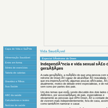
Capa de Vida e SaÃºde
Vida SaudÃ¡vel
Alimentação Saudável
Especial SÃ­ndrome de Down
Entre em forma
IndependÃªncia e vida sexual sÃ£o 
Séries de exercícios
geraÃ§Ãµes
Tabela de calorias
A cada geraÃ§Ã£o, a noÃ§Ã£o do que uma pessoa com 
ndrome de Down Ã© capaz de alcanÃ§ar Ã© reavaliada.
que era impensÃ¡vel hÃ¡ algumas poucas dÃ©cadas, Ã©
Gravidez e Filhos
atualmente, motivo de debate entre especialistas, e de no
Sua Saúde
sem sono por partes dos pais.
Um dos temas que estÃ¡ sendo discutido dos dois lados 
AtlÃ¢ntico, por associaÃ§Ãµes de pais, especialistas e
ABC da saúde
obviamente as pessoas que tÃªm Down, Ã© a vontade de
Calculadoras e testes
de viverem mais independentemente, fora de casa, assim
como tambÃ©m namorar e casar.
Notícias de saúde