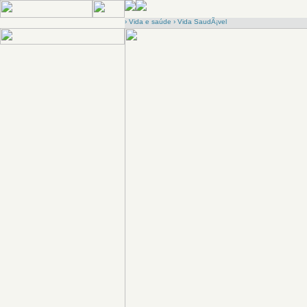
›
Vida e saúde
›
Vida SaudÃ¡vel