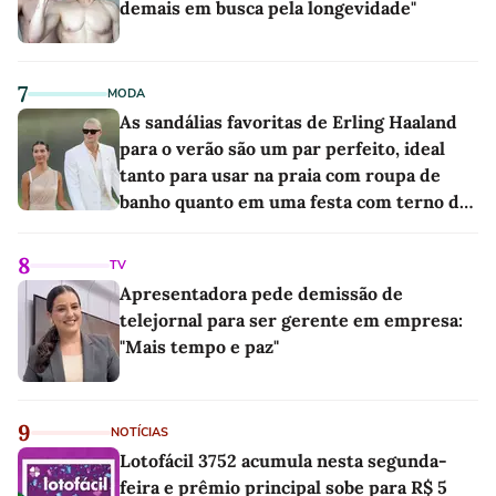
demais em busca pela longevidade"
7
MODA
As sandálias favoritas de Erling Haaland
para o verão são um par perfeito, ideal
tanto para usar na praia com roupa de
banho quanto em uma festa com terno de
linho
8
TV
Apresentadora pede demissão de
telejornal para ser gerente em empresa:
"Mais tempo e paz"
9
NOTÍCIAS
Lotofácil 3752 acumula nesta segunda-
feira e prêmio principal sobe para R$ 5