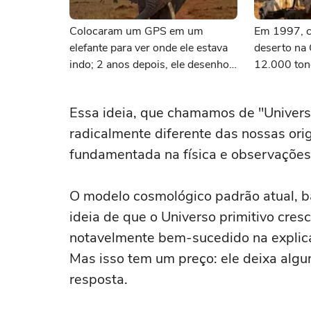
Colocaram um GPS em um
Em 1997, c
elefante para ver onde ele estava
deserto na
indo; 2 anos depois, ele desenhou
12.000 ton
um mapa que surpreendeu os
laranja; 16
cientistas
reconheceu
Essa ideia, que chamamos de "Univers
radicalmente diferente das nossas ori
fundamentada na física e observações
O modelo cosmológico padrão atual, b
ideia de que o Universo primitivo cre
notavelmente bem-sucedido na explica
Mas isso tem um preço: ele deixa al
resposta.