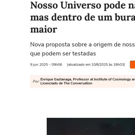
Nosso Universo pode nã
mas dentro de um bur
maior
Nova proposta sobre a origem de noss
que podem ser testadas
9 jun
2025
- 09h06
(atualizado em 10/6/2025 às 18h03)
Enrique Gaztanaga, Professor at Institute of Cosmology an
Por:
Licenciado de The Conversation