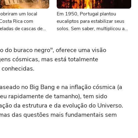
obriram um local
Em 1950, Portugal plantou
 Costa Rica com
eucaliptos para estabilizar seus
eladas de cascas de
solos. Sem saber, multiplicou a
 anos depois, ninguém
velocidade com que os incêndios
 a paisagem
se propagam
o do buraco negro", oferece uma visão
gens cósmicas, mas está totalmente
 conhecidas.
aseado no Big Bang e na inflação cósmica (a
sceu rapidamente de tamanho), tem sido
ção da estrutura e da evolução do Universo.
gumas das questões mais fundamentais sem