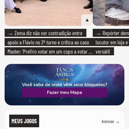
→ Zema diz não ver contradição entre
→ Repórter demi
apoio a Flávio no 2º turno e crítica ao caso
locutor em loja e
Master: 'Prefiro votar em um copo a votar no
versátil
PT'
Você sabe de onde vêm seus bloqueios?
Fazer meu Mapa
MEUS JOGOS
Acessar →