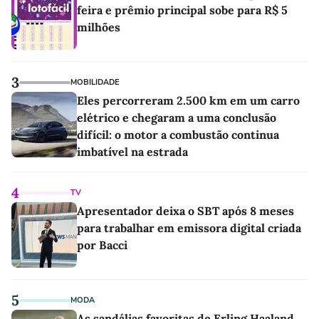
feira e prêmio principal sobe para R$ 5
milhões
3
MOBILIDADE
Eles percorreram 2.500 km em um carro
elétrico e chegaram a uma conclusão
difícil: o motor a combustão continua
imbatível na estrada
4
TV
Apresentador deixa o SBT após 8 meses
para trabalhar em emissora digital criada
por Bacci
5
MODA
As sandálias favoritas de Erling Haaland