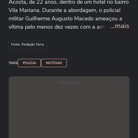
Acosta, de 22 anos, dentro de um hotel no bairro
Vila Mariana. Durante a abordagem, o policial
militar Guilherme Augusto Macedo ameaçou a
...mais
vítima pelo menos dez vezes com a arma em
punho antes de disparar. "Você vai se f***, filho
da p***. Deita, se não você vai tomar!"*, gritou
Fonte: Redação Terra
Macedo enquanto perseguia o estudante da rua
até o interior do hotel. Marco Aurélio entrou no
TAGS
POLÍCIA
NOTÍCIAS
local após dar um tapa no retrovisor da viatura
onde estavam Macedo e o colega Bruno
PUBLICIDADE
Carvalho do Prado.
Reprodução/Facebook