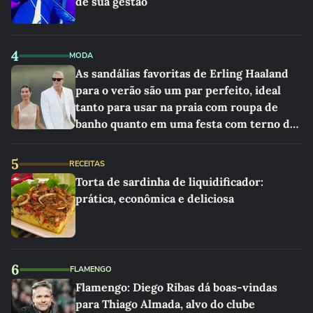
de sua gestão
4
MODA
As sandálias favoritas de Erling Haaland
para o verão são um par perfeito, ideal
tanto para usar na praia com roupa de
banho quanto em uma festa com terno de
linho
5
RECEITAS
Torta de sardinha de liquidificador:
prática, econômica e deliciosa
6
FLAMENGO
Flamengo: Diego Ribas dá boas-vindas
para Thiago Almada, alvo do clube