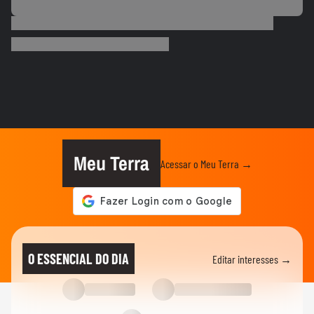
BRASIL
Mulher é salva por policial após escorregar
ao tentar embarcar em...
BRASIL
Lula chama Rubio de 'latino-americano
frustrado' e diz que...
ELEIÇÕES
Lula chama Rubio de 'latino-americano
frustrado' e diz que...
Meu Terra
Acessar o Meu Terra →
CIDADES
Ventos fortes atingem Santos e Defesa
Civil alerta para ressaca e...
EDUCAÇÃO
Secretária escolar pula janela e salva
O ESSENCIAL DO DIA
Editar interesses →
estudante engasgado em Teresina
CIDADES
Com ventania, Rio recomenda que