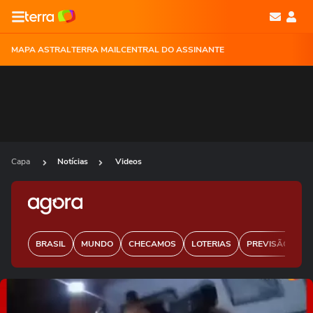
MAPA ASTRAL
TERRA MAIL
CENTRAL DO ASSINANTE
Capa
Notícias
Videos
BRASIL
MUNDO
CHECAMOS
LOTERIAS
PREVISÃO DO 
Ops!