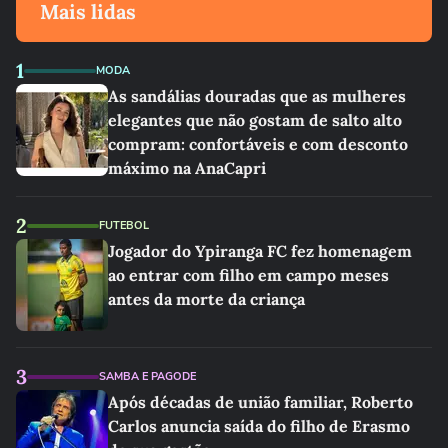
Mais lidas
1
MODA
As sandálias douradas que as mulheres
elegantes que não gostam de salto alto
compram: confortáveis e com desconto
máximo na AnaCapri
2
FUTEBOL
Jogador do Ypiranga FC fez homenagem
ao entrar com filho em campo meses
antes da morte da criança
3
SAMBA E PAGODE
Após décadas de união familiar, Roberto
Carlos anuncia saída do filho de Erasmo