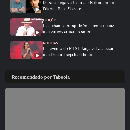
Moraes nega visitas a Jair Bolsonaro no
Dia dos Pais; Flávio e...
ELEIÇÕES
Lula chama Trump de ‘meu amigo’ e diz
que vai enviar dados sobre...
NOTÍCIAS
Em evento do MTST, Janja volta a pedir
que Discord seja banido do...
BRASIL
Queda de helicóptero deixa ao menos
Recomendado por Taboola
quatro mortos no Rio de...
CIDADES
Queda de helicóptero deixa ao menos
quatro mortos no Rio de Janeiro
ENTRETÊ
Alinne Rosa registra boletim de ocorrência
após agressão: ‘Não...