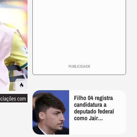
PUBLICIDADE
Filho 04 registra
ociações com
candidatura a
deputado federal
como Jair
Bolsonaro e
declara patrimônio