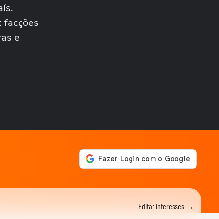
retorne para casa e...
ís.
CIDADES
Tornado destrói casa de
: facções
pecuarista no RS: ‘Cenário
ras e
de guerra’
MUNDO
Mulher é salva por policial
após escorregar ao tentar
embarcar em...
CIDADES
Corredora diz que tomou
rasteira de dois homens em
parque de São...
BRASIL
Motorista de ônibus é
retirado à força de veículo
por policiais...
CIDADES
Motorista de ônibus é
retirado à força de veículo
por policiais...
BRASIL
Editar interesses →
Defesa Civil do RJ atualiza