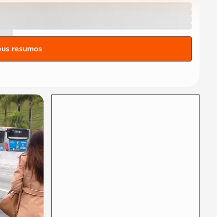
alerta para vendavais em
meio à...
CIDADES
Sessão da Câmara é
interrompida após briga
eus resumos
entre vereadores no...
BRASIL
Foguete da SpaceX atinge a
Lua e abre cratera de quase
20 metros...
BRASIL
Lula diz que liberdade de
expressão 'tem limite' ao
sancionar lei...