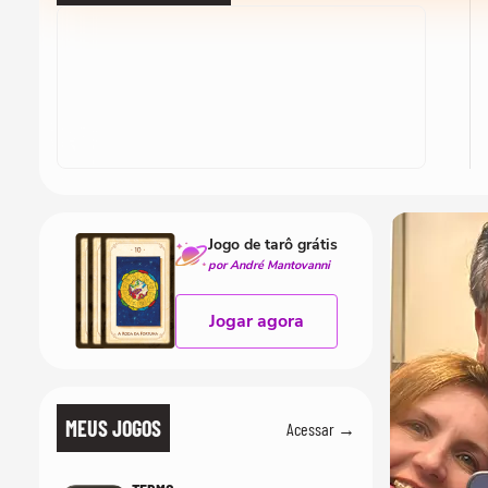
Jogo de tarô grátis
por André Mantovanni
Jogar agora
MEUS JOGOS
Acessar →