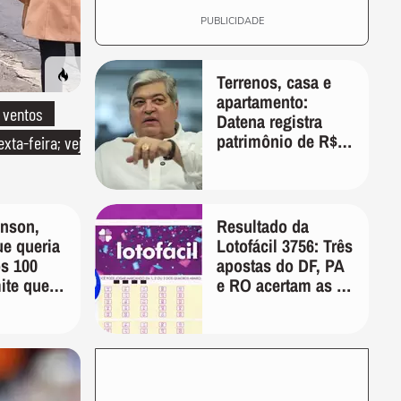
PUBLICIDADE
Terrenos, casa e
apartamento:
 ventos
Datena registra
patrimônio de R$
exta-feira; veja
35 milhões em
candidatura a
deputado federal
por SP
nson,
Resultado da
e queria
Lotofácil 3756: Três
os 100
apostas do DF, PA
ite que
e RO acertam as 15
e demais
dezenas nesta
pela
sexta-feira
de"