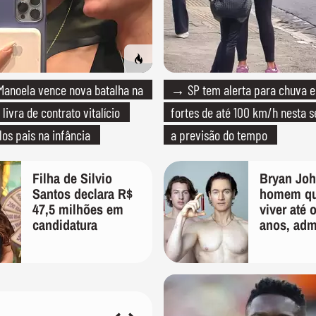
anoela vence nova batalha na
→ SP tem alerta para chuva e
 livra de contrato vitalício
fortes de até 100 km/h nesta s
los pais na infância
a previsão do tempo
Filha de Silvio
Bryan Joh
Santos declara R$
homem qu
47,5 milhões em
viver até 
candidatura
anos, adm
"foi long
em busca 
longevida