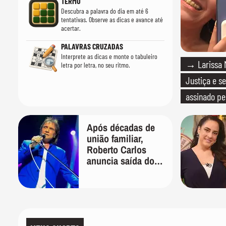
TERMO
Descubra a palavra do dia em até 6
tentativas. Observe as dicas e avance até
acertar.
PALAVRAS CRUZADAS
Interprete as dicas e monte o tabuleiro
→ Larissa M
letra por letra, no seu ritmo.
Justiça e se
assinado pe
Após décadas de
união familiar,
Roberto Carlos
anuncia saída do
filho de Erasmo de
sua gestão