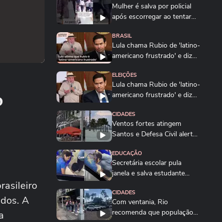
Mulher é salva por policial
após escorregar ao tentar
embarcar em...
BRASIL
Lula chama Rubio de 'latino-
americano frustrado' e diz
que...
ELEIÇÕES
Lula chama Rubio de 'latino-
o
americano frustrado' e diz
que...
CIDADES
Ventos fortes atingem
Santos e Defesa Civil alerta
para ressaca e...
EDUCAÇÃO
Secretária escolar pula
janela e salva estudante
rasileiro
engasgado em Teresina
CIDADES
idos. A
Com ventania, Rio
recomenda que população
a