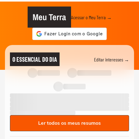
Meu Terra
Acessar o Meu Terra →
O ESSENCIAL DO DIA
Editar interesses →
Ler todos os meus resumos