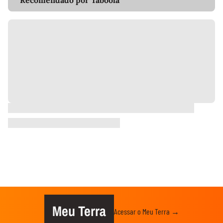
Recomendado por Taboola
Meu Terra
Acessar o Meu Terra →