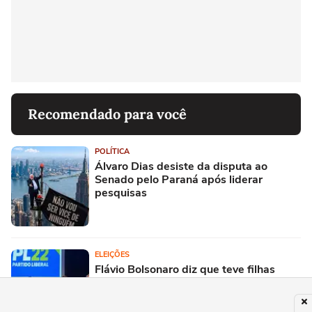
Recomendado para você
POLÍTICA
Álvaro Dias desiste da disputa ao
Senado pelo Paraná após liderar
pesquisas
ELEIÇÕES
Flávio Bolsonaro diz que teve filhas
para cuidarem dele quando for idoso:
'Vão ver quem vai tomar conta de mim'