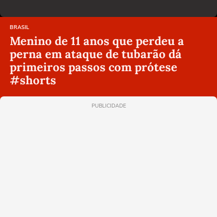
BRASIL
Menino de 11 anos que perdeu a
perna em ataque de tubarão dá
primeiros passos com prótese
#shorts
PUBLICIDADE