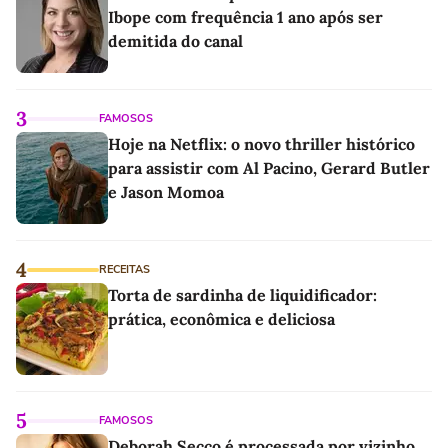
Ibope com frequência 1 ano após ser
demitida do canal
3
FAMOSOS
Hoje na Netflix: o novo thriller histórico
para assistir com Al Pacino, Gerard Butler
e Jason Momoa
4
RECEITAS
Torta de sardinha de liquidificador:
prática, econômica e deliciosa
5
FAMOSOS
Deborah Secco é processada por vizinho