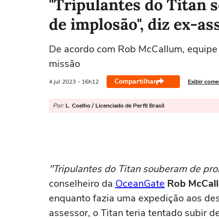
"Tripulantes do Titan
de implosão", diz ex-a
De acordo com Rob McCallum, equipe q
missão
Compartilhar
4 jul
2023
- 16h12
Exibir come
Por:
L. Coelho / Licenciado de Perfil Brasil
"Tripulantes do Titan souberam de pr
conselheiro da
OceanGate
Rob McCal
enquanto fazia uma expedição aos des
assessor, o Titan teria tentado subir 