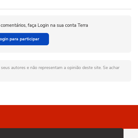
 comentários, faça Login na sua conta Terra
ogin para participar
seus autores e não representam a opinião deste site. Se achar