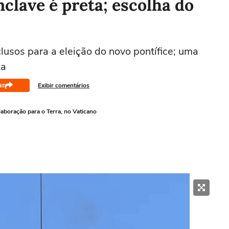
lave é preta; escolha do
usos para a eleição do novo pontífice; uma
ta
ar
Exibir comentários
olaboração para o Terra, no Vaticano