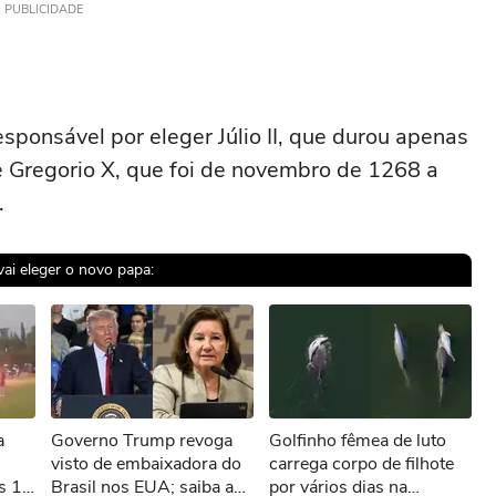
PUBLICIDADE
esponsável por eleger Júlio II, que durou apenas
de Gregorio X, que foi de novembro de 1268 a
.
vai eleger o novo papa:
sível reproduzir o vídeo
a
Governo Trump revoga
Golfinho fêmea de luto
ar novamente
visto de embaixadora do
carrega corpo de filhote
os 12
Brasil nos EUA; saiba a
por vários dias na