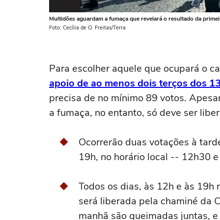
Multidões aguardam a fumaça que revelará o resultado da primei
Foto: Cecília de O. Freitas/Terra
Para escolher aquele que ocupará o ca
apoio de ao menos dois terços dos 13
precisa de no mínimo 89 votos. Apesar
a fumaça, no entanto, só deve ser libe
Ocorrerão duas votações à tard
19h, no horário local -- 12h30 e
Todos os dias, às 12h e às 19h n
será liberada pela chaminé da C
manhã são queimadas juntas, e