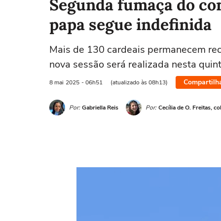
Segunda fumaça do conc
papa segue indefinida
Mais de 130 cardeais permanecem recl
nova sessão será realizada nesta quin
Compartilh
8 mai
2025
- 06h51
(atualizado às 08h13)
Por:
Gabriella Reis
Por:
Cecília de O. Freitas, c