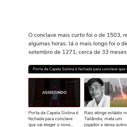
O conclave mais curto foi o de 1503, r
algumas horas. Já o mais longo foi o 
setembro de 1271, cerca de 33 meses
Porta da Capela Sistina é fechada para conclave que 
Ops!
ASSISTINDO
Não foi pos
Porta da Capela Sistina é
Raio atinge estádio n
Tent
fechada para conclave
Tailândia, mata um
que vai eleger o novo
jogador e deixa outr