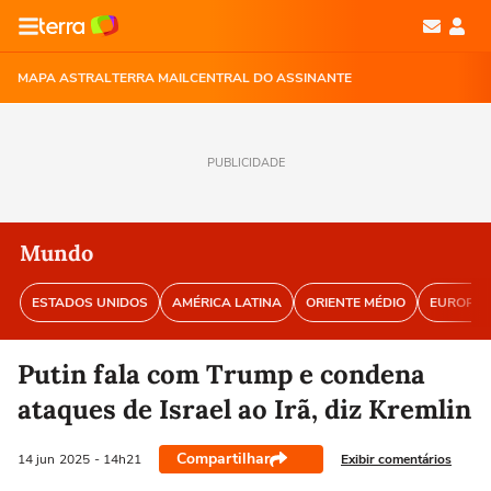
MAPA ASTRAL
TERRA MAIL
CENTRAL DO ASSINANTE
PUBLICIDADE
Mundo
ESTADOS UNIDOS
AMÉRICA LATINA
ORIENTE MÉDIO
EUROPA
Putin fala com Trump e condena
ataques de Israel ao Irã, diz Kremlin
Compartilhar
Exibir comentários
14 jun
2025
- 14h21