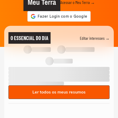
Meu Terra
Acessar o Meu Terra →
O ESSENCIAL DO DIA
Editar interesses →
Ler todos os meus resumos