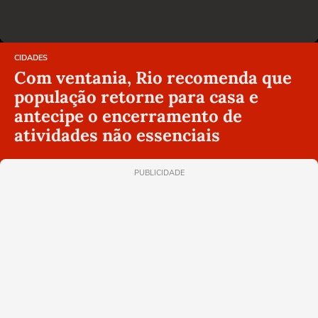
CIDADES
Com ventania, Rio recomenda que
população retorne para casa e
antecipe o encerramento de
atividades não essenciais
PUBLICIDADE