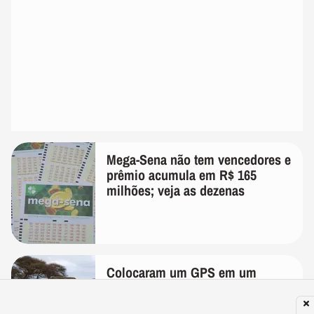
Mega-Sena não tem vencedores e
prêmio acumula em R$ 165
milhões; veja as dezenas
Colocaram um GPS em um
elefante para ver onde ele estava
indo; 2 anos depois, ele