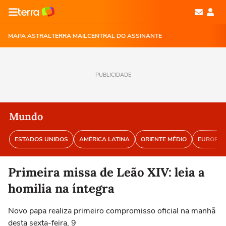
MAPA ASTRAL
TERRA MAIL
CENTRAL DO ASSINANTE
PUBLICIDADE
Mundo
ESTADOS UNIDOS
AMÉRICA LATINA
ORIENTE MÉDIO
EUROPA
Primeira missa de Leão XIV: leia a
homilia na íntegra
Novo papa realiza primeiro compromisso oficial na manhã
desta sexta-feira, 9