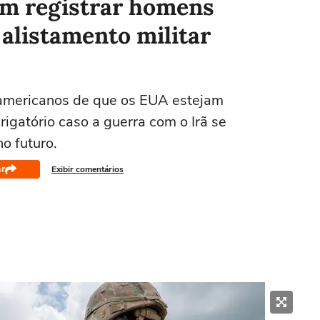
am registrar homens
alistamento militar
americanos de que os EUA estejam
igatório caso a guerra com o Irã se
o futuro.
r
Exibir comentários