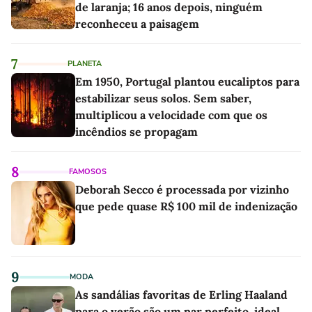
de laranja; 16 anos depois, ninguém
reconheceu a paisagem
7
PLANETA
Em 1950, Portugal plantou eucaliptos para
estabilizar seus solos. Sem saber,
multiplicou a velocidade com que os
incêndios se propagam
8
FAMOSOS
Deborah Secco é processada por vizinho
que pede quase R$ 100 mil de indenização
9
MODA
As sandálias favoritas de Erling Haaland
para o verão são um par perfeito, ideal