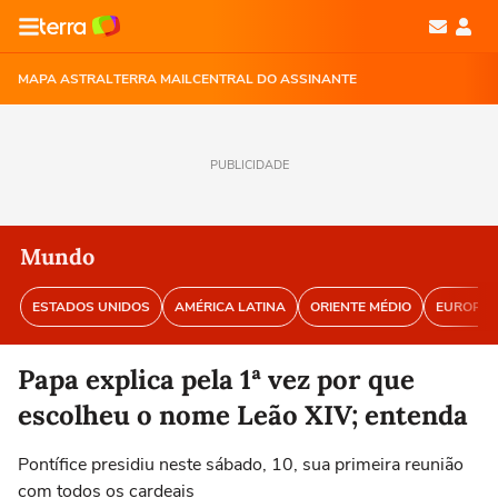
MAPA ASTRAL
TERRA MAIL
CENTRAL DO ASSINANTE
PUBLICIDADE
Mundo
ESTADOS UNIDOS
AMÉRICA LATINA
ORIENTE MÉDIO
EUROPA
Papa explica pela 1ª vez por que
escolheu o nome Leão XIV; entenda
Pontífice presidiu neste sábado, 10, sua primeira reunião
com todos os cardeais