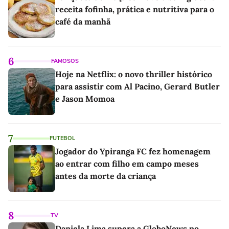
receita fofinha, prática e nutritiva para o
café da manhã
6
FAMOSOS
Hoje na Netflix: o novo thriller histórico
para assistir com Al Pacino, Gerard Butler
e Jason Momoa
7
FUTEBOL
Jogador do Ypiranga FC fez homenagem
ao entrar com filho em campo meses
antes da morte da criança
8
TV
Daniela Lima supera a GloboNews no